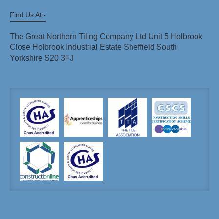
Find Us At:-
The Great Northern Tiling Company Ltd Unit 5 Holbrook
Close Holbrook Industrial Estate Sheffield South
Yorkshire S20 3FJ