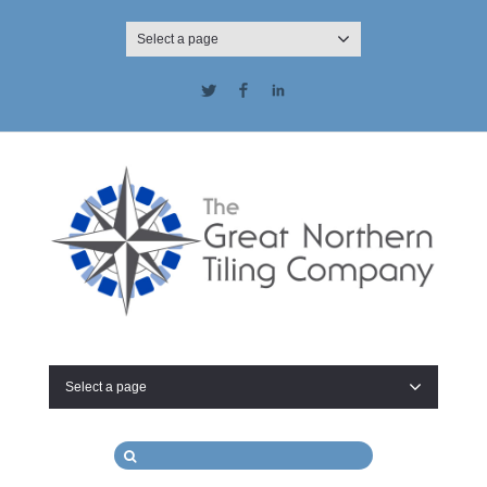
Select a page
Twitter
Facebook
LinkedIn
Select a page